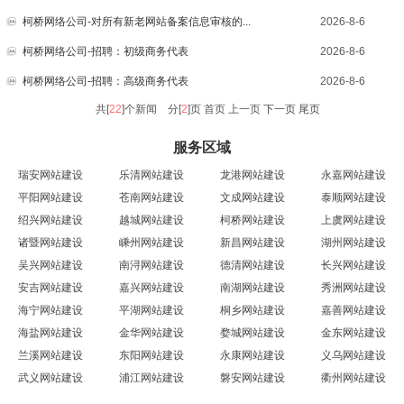
柯桥网络公司-对所有新老网站备案信息审核的...
2026-8-6
柯桥网络公司-招聘：初级商务代表
2026-8-6
柯桥网络公司-招聘：高级商务代表
2026-8-6
共[
22
]个新闻 分[
2
]页
首页 上一页
下一页
尾页
服务区域
瑞安网站建设
乐清网站建设
龙港网站建设
永嘉网站建设
平阳网站建设
苍南网站建设
文成网站建设
泰顺网站建设
绍兴网站建设
越城网站建设
柯桥网站建设
上虞网站建设
诸暨网站建设
嵊州网站建设
新昌网站建设
湖州网站建设
吴兴网站建设
南浔网站建设
德清网站建设
长兴网站建设
安吉网站建设
嘉兴网站建设
南湖网站建设
秀洲网站建设
海宁网站建设
平湖网站建设
桐乡网站建设
嘉善网站建设
海盐网站建设
金华网站建设
婺城网站建设
金东网站建设
兰溪网站建设
东阳网站建设
永康网站建设
义乌网站建设
武义网站建设
浦江网站建设
磐安网站建设
衢州网站建设